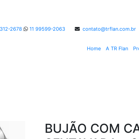
4312-2678
11 99599-2063
contato@trflan.com.br
Home
A TR Flan
Pr
Alta Pressão - Rosca
BUJÃO COM C