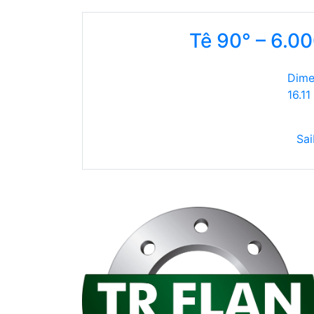
Tê 90° – 6.0
Dime
16.11
Sai