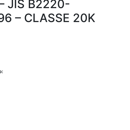
– JIS B2220-
96 – CLASSE 20K
o: