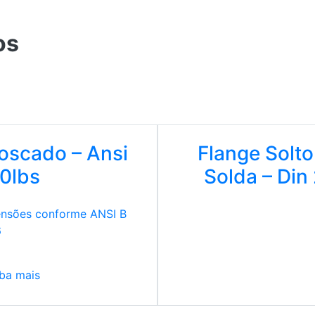
os
Roscado – Ansi
Flange Solto
00lbs
Solda – Din
nsões conforme ANSI B
6
ba mais