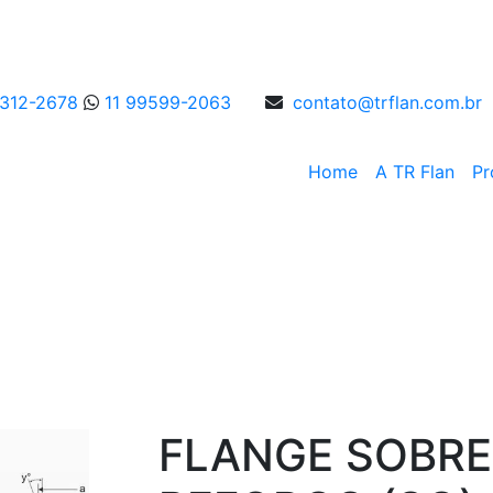
4312-2678
11 99599-2063
contato@trflan.com.br
Home
A TR Flan
Pr
Flanges
FLANGE SOBR