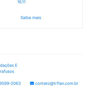
16.11
Saiba mais
dações E
rafusos
99599-2063
contato@trflan.com.br