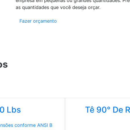
empresa em pequenas ou grandes quantidades. Pree
as quantidades que você deseja orçar.
Fazer orçamento
os
00 Lbs
Tê 90° De 
nsões conforme ANSI B