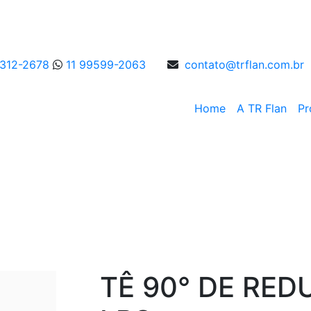
4312-2678
11 99599-2063
contato@trflan.com.br
Home
A TR Flan
Pr
Conexões
TÊ 90° DE RED