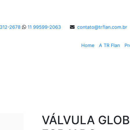
4312-2678
11 99599-2063
contato@trflan.com.br
Home
A TR Flan
Pr
Globo
VÁLVULA GLOB