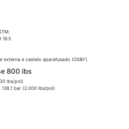
STM;
 16.5
l externa e castelo aparafusado (OS&Y).
se 800 lbs
00 lbs/pol)
138,1 bar (2.000 lbs/pol)