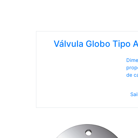
Válvula Globo Tipo 
Dime
prop
de c
Sai