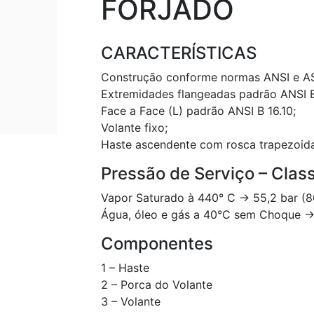
FORJADO
CARACTERÍSTICAS
Construção conforme normas ANSI e A
Extremidades flangeadas padrão ANSI B
Face a Face (L) padrão ANSI B 16.10;
Volante fixo;
Haste ascendente com rosca trapezoida
Pressão de Serviço – Clas
Vapor Saturado à 440° C -> 55,2 bar (8
Água, óleo e gás a 40°C sem Choque -> 
Componentes
1 – Haste
2 – Porca do Volante
3 – Volante