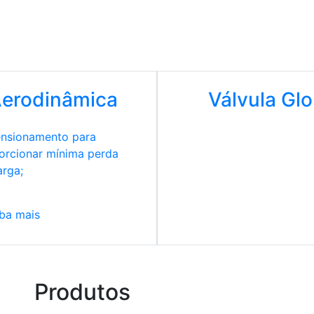
Aerodinâmica
Válvula Gl
nsionamento para
orcionar mínima perda
arga;
ba mais
Produtos