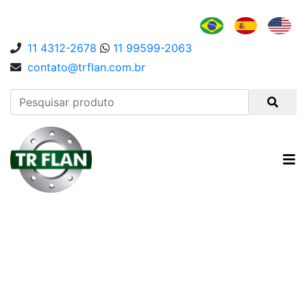
11 4312-2678
11 99599-2063
contato@trflan.com.br