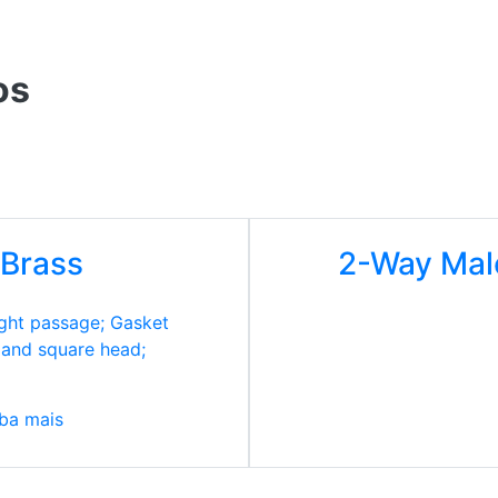
os
 Brass
2-Way Male
ight passage; Gasket
 and square head;
ba mais