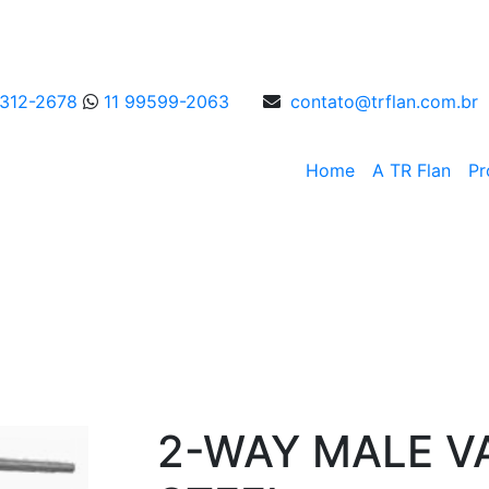
4312-2678
11 99599-2063
contato@trflan.com.br
Home
A TR Flan
Pr
Male
2-WAY MALE VA