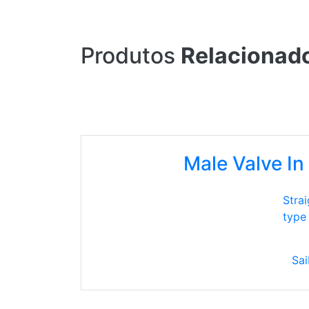
Produtos
Relacionad
Male Valve In
Stra
type
Sai